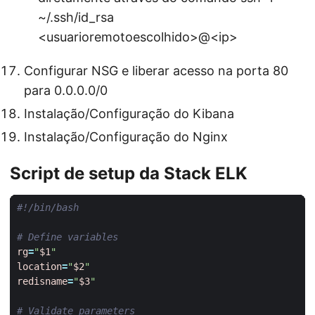
~/.ssh/id_rsa
<usuarioremotoescolhido>@<ip>
Configurar NSG e liberar acesso na porta 80
para 0.0.0.0/0
Instalação/Configuração do Kibana
Instalação/Configuração do Nginx
Script de setup da Stack ELK
# Define variables
rg
=
"
$1
"
location
=
"
$2
"
redisname
=
"
$3
"
# Validate parameters