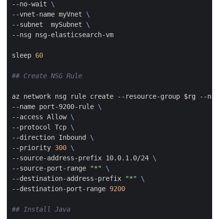
--no-wait 
--vnet-name myVnet 
--subnet  mySubnet 
sleep 
60
## Create NSG Rule
az network nsg rule create --resource-group 
$rg
 --nsg
--name port-9200-rule 
--access Allow 
--protocol Tcp 
--direction Inbound 
--priority 
300
--source-address-prefix 10.0.1.0/24 
--source-port-range 
"*"
--destination-address-prefix 
"*"
--destination-port-range 
9200
## Install Java