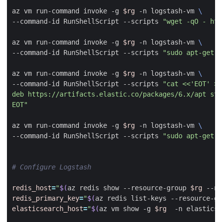
az vm run-command invoke -g 
$rg
 -n logstash-vm 
--command-id RunShellScript --scripts 
"wget -qO - htt
az vm run-command invoke -g 
$rg
 -n logstash-vm 
--command-id RunShellScript --scripts 
"sudo apt-get i
az vm run-command invoke -g 
$rg
 -n logstash-vm 
--command-id RunShellScript --scripts 
EOT"
az vm run-command invoke -g 
$rg
 -n logstash-vm 
--command-id RunShellScript --scripts 
"sudo apt-get u
# Configure Logstash
redis_host
=
"
$(
az redis show --resource-group 
$rg
 --na
redis_primary_key
=
"
$(
az redis list-keys --resource-gr
elasticsearch_host
=
"
$(
az vm show -g 
$rg
  -n elasticse