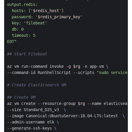
  hosts: ['
$redis_host
  password: '
$redis_primary_key
EOT"
## Start Filebeat
az vm run-command invoke -g 
$rg
 -n app-vm 
--command-id RunShellScript --scripts 
"sudo service f
# Create Elasticsearch VM
## Create VM
az vm create --resource-group 
$rg
 --name elasticsearc
--size Standard_D2S_v3  
--image Canonical:UbuntuServer:18.04-LTS:latest  
--admin-username elk 
--generate-ssh-keys 