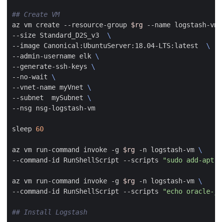
## Create VM
az vm create --resource-group 
$rg
 --name logstash-vm 
--size Standard_D2S_v3  
--image Canonical:UbuntuServer:18.04-LTS:latest  
--admin-username elk 
--generate-ssh-keys 
--no-wait 
--vnet-name myVnet 
--subnet  mySubnet 
sleep 
60
az vm run-command invoke -g 
$rg
 -n logstash-vm 
--command-id RunShellScript --scripts 
"sudo add-apt-r
az vm run-command invoke -g 
$rg
 -n logstash-vm 
--command-id RunShellScript --scripts 
"echo oracle-ja
## Install Logstash