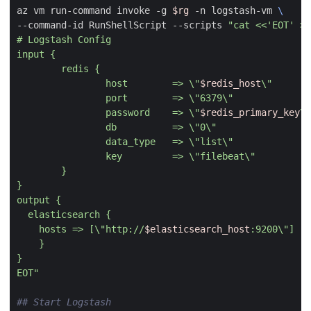
az vm run-command invoke -g 
$rg
 -n logstash-vm 
--command-id RunShellScript --scripts 
                host        => \"
$redis_host
                password    => \"
$redis_primary_key
    hosts => [\"http://
$elasticsearch_host
EOT"
## Start Logstash