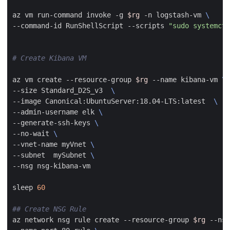
az vm run-command invoke -g 
$rg
 -n logstash-vm 
--command-id RunShellScript --scripts 
"sudo systemctl
# Create Kibana VM
az vm create --resource-group 
$rg
 --name kibana-vm 
--size Standard_D2S_v3  
--image Canonical:UbuntuServer:18.04-LTS:latest  
--admin-username elk 
--generate-ssh-keys 
--no-wait 
--vnet-name myVnet 
--subnet  mySubnet 
sleep 
60
## Create NSG Rule
az network nsg rule create --resource-group 
$rg
 --nsg