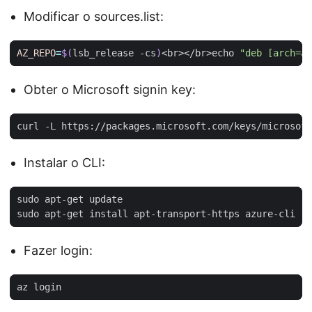
Modificar o sources.list:
AZ_REPO
=
$(
lsb_release -cs
)
<br></br>echo 
"deb [arch=am
Obter o Microsoft signin key:
curl -L https://packages.microsoft.com/keys/microsoft
Instalar o CLI:
Fazer login: