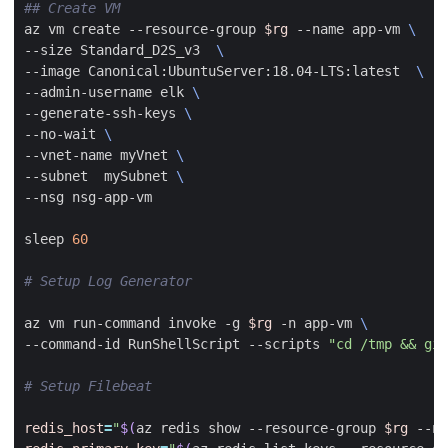
## Create VM
az vm create --resource-group 
$rg
 --name app-vm 
--size Standard_D2S_v3  
--image Canonical:UbuntuServer:18.04-LTS:latest  
--admin-username elk 
--generate-ssh-keys 
--no-wait 
--vnet-name myVnet 
--subnet  mySubnet 
sleep 
60
# Setup Log Generator
az vm run-command invoke -g 
$rg
 -n app-vm 
--command-id RunShellScript --scripts 
"cd /tmp && git
# Setup Filebeat
redis_host
=
"
$(
az redis show --resource-group 
$rg
 --na