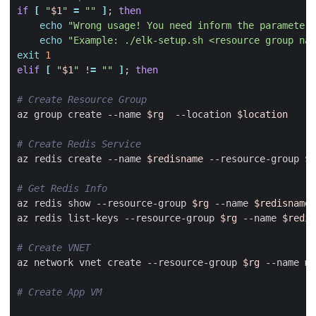
if
[
"
$1
"
=
""
]
;
then
echo
"Wrong usage! You need inform the parameters
echo
"Example: ./elk-setup.sh <resource group nam
exit
1
elif
[
"
$1
"
 !
=
""
]
;
then
# Create Resource Group
az group create --name 
$rg
  --location 
$location
# Create Redis Service
az redis create --name 
$redisname
 --resource-group 
$r
# Get Redis Info
az redis show --resource-group 
$rg
 --name 
$redisname
az redis list-keys --resource-group 
$rg
 --name 
$redis
# Create VNET
az network vnet create --resource-group 
$rg
# Create App VM