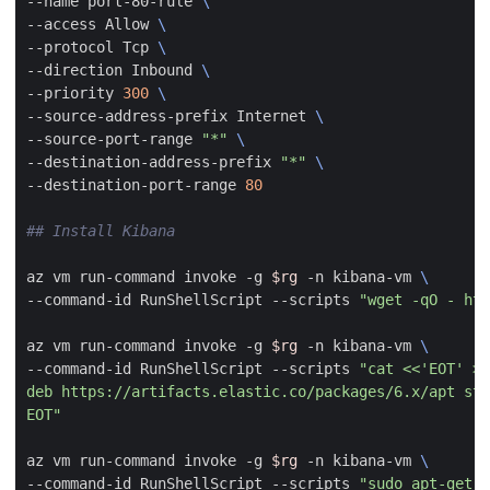
--name port-80-rule 
--access Allow 
--protocol Tcp 
--direction Inbound 
--priority 
300
--source-address-prefix Internet 
--source-port-range 
"*"
--destination-address-prefix 
"*"
--destination-port-range 
80
## Install Kibana
az vm run-command invoke -g 
$rg
 -n kibana-vm 
--command-id RunShellScript --scripts 
"wget -qO - htt
az vm run-command invoke -g 
$rg
 -n kibana-vm 
--command-id RunShellScript --scripts 
EOT"
az vm run-command invoke -g 
$rg
 -n kibana-vm 
--command-id RunShellScript --scripts 
"sudo apt-get 