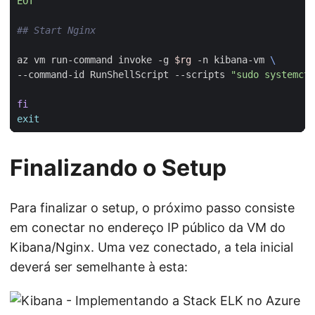
EOT"
## Start Nginx
az vm run-command invoke -g 
$rg
 -n kibana-vm 
--command-id RunShellScript --scripts 
"sudo systemctl
fi
exit
Finalizando o Setup
Para finalizar o setup, o próximo passo consiste
em conectar no endereço IP público da VM do
Kibana/Nginx. Uma vez conectado, a tela inicial
deverá ser semelhante à esta: