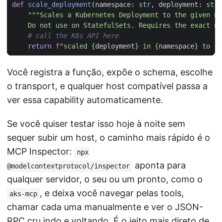
def
scale_deployment
(
namespace
:
str
,
deployment
:
str
,
    Do not use on StatefulSets. Requires the exact na
# call the K8s API here
return
f
"scaled 
{
deployment
}
 in 
{
namespace
}
 to 
{
r
Você registra a função, expõe o schema, escolhe
o transport, e qualquer host compatível passa a
ver essa capability automaticamente.
Se você quiser testar isso hoje à noite sem
sequer subir um host, o caminho mais rápido é o
MCP Inspector:
npx
aponta para
@modelcontextprotocol/inspector
qualquer servidor, o seu ou um pronto, como o
, e deixa você navegar pelas tools,
aks-mcp
chamar cada uma manualmente e ver o JSON-
RPC cru indo e voltando. É o jeito mais direto de