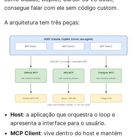
consegue falar com ele sem código custom.
A arquitetura tem três peças:
HOST (Claude, Copilot, Cursor, seu agent)
MCP Client 1
MCP Client 2
MCP Client 3
JSON-RPC 2.0 via stdio / Streamable HTTP
GitHub MCP
AKS-MCP
Postgres MCP
tools · resources · prompts
tools · resources · prompts
tools · resources · prompts
GitHub REST API
Azure / K8s API
PostgreSQL
Cada client mantém conexão 1:1 com seu server
Host
: a aplicação que orquestra o loop e
apresenta a interface para o usuário.
MCP Client
: vive dentro do host e mantém