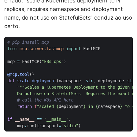
errado; “scale a Kubernetes deployment to N
replicas, requires namespace and deployment
name, do not use on StatefulSets” conduz ao uso
certo.
# pip install mcp
from
mcp.server.fastmcp
import
FastMCP
mcp
=
FastMCP
(
"k8s-ops"
)
@mcp.tool
()
def
scale_deployment
(
namespace
:
str
,
deployment
:
str
,
    Do not use on StatefulSets. Requires the exact na
# call the K8s API here
return
f
"scaled 
{
deployment
}
 in 
{
namespace
}
 to 
{
r
if
__name__
==
"__main__"
:
mcp
.
run
(
transport
=
"stdio"
)