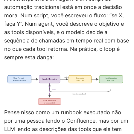
automação tradicional está em onde a decisão
mora. Num script, você escreveu o fluxo: “se X,
faça Y”. Num agent, você descreve o objetivo e
as tools disponíveis, e o modelo decide a
sequência de chamadas em tempo real com base
no que cada tool retorna. Na prática, o loop é
sempre esta dança:
tool call
User Prompt +
Requests
Host Executes
Model Decides
Available Tools
Tool Call
the Tool
done
result goes back
Final Response
or iteration limit
Pense nisso como um runbook executado não
por uma pessoa lendo o Confluence, mas por um
LLM lendo as descrições das tools que ele tem