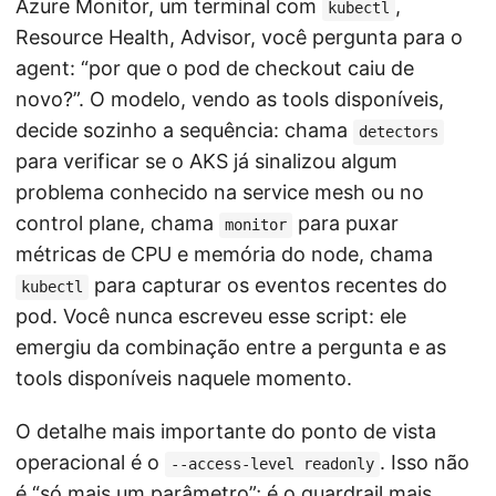
Azure Monitor, um terminal com
,
kubectl
Resource Health, Advisor, você pergunta para o
agent: “por que o pod de checkout caiu de
novo?”. O modelo, vendo as tools disponíveis,
decide sozinho a sequência: chama
detectors
para verificar se o AKS já sinalizou algum
problema conhecido na service mesh ou no
control plane, chama
para puxar
monitor
métricas de CPU e memória do node, chama
para capturar os eventos recentes do
kubectl
pod. Você nunca escreveu esse script: ele
emergiu da combinação entre a pergunta e as
tools disponíveis naquele momento.
O detalhe mais importante do ponto de vista
operacional é o
. Isso não
--access-level readonly
é “só mais um parâmetro”; é o guardrail mais