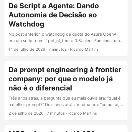
pergunta deixa de ser “essa tool é segura?” e passa a ser
De Script a Agente: Dando
“como eu sei, no nível organizacional, o que está rodando e
Autonomia de Decisão ao
com quais permissões?”. É nesse momento que governança
deixa de ser boa prática e vira pré-requisito. ...
Watchdog
No post anterior, o watchdog de quota do Azure OpenAI
era um script com if pct_of_tpm > 0.8: alert. Funciona, mas
carrega um problema que qualquer pessoa que já
14 de julho de 2026
·
7 minutos
·
Ricardo Martins
configurou alerta de monitoramento conhece de cor:
threshold fixo não entende contexto. Um batch job que
sempre consome 90% de TPM por 10 minutos no
Da prompt engineering à frontier
fechamento do mês e depois volta ao normal é, para o
company: por que o modelo já
script, o mesmo evento que algum agent solto no ambiente
entrando em loop e queimando tokens sem parar. Os dois
não é o diferencial
cruzam o mesmo threshold; só um deles merece acordar
Três anos atrás, a pergunta que eu mais ouvia era: “qual é
alguém. ...
o melhor prompt?” Dois anos atrás, mudou pra: “como faço
RAG?” Ano passado: “como construo um agent?” Esse ano,
2 de julho de 2026
·
7 minutos
·
Ricardo Martins
a conversa mudou de tamanho. Ninguém está
perguntando só como fazer um chatbot melhor. A pergunta
agora é como uma empresa inteira opera com agents, com