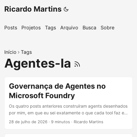
Ricardo Martins
Posts
Projetos
Tags
Arquivo
Busca
Sobre
Início
Tags
Agentes-Ia
Governança de Agentes no
Microsoft Foundry
Os quatro posts anteriores construíram agents desenhados
por mim, em que eu sei exatamente o que cada tool faz e
lembro de cabeça qual flag restringe o quê. Isso funciona
28 de julho de 2026
·
9 minutos
·
Ricardo Martins
até o momento em que outro time, sem ter lido esta série,
sobe o próprio agent na mesma plataforma. A partir daí, a