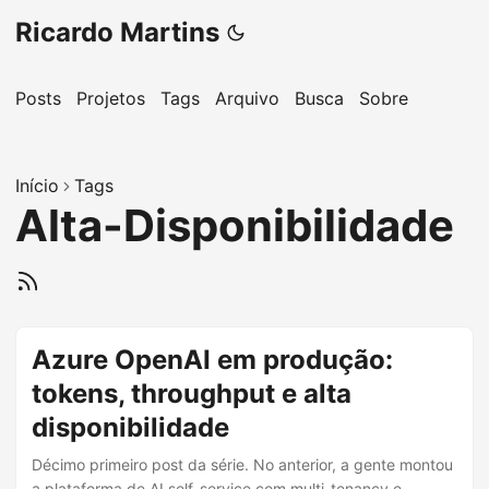
Ricardo Martins
Posts
Projetos
Tags
Arquivo
Busca
Sobre
Início
Tags
Alta-Disponibilidade
Azure OpenAI em produção:
tokens, throughput e alta
disponibilidade
Décimo primeiro post da série. No anterior, a gente montou
a plataforma de AI self-service com multi-tenancy e