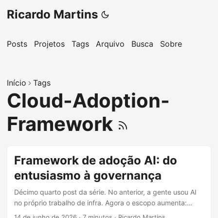
Ricardo Martins
Posts
Projetos
Tags
Arquivo
Busca
Sobre
Início
Tags
Cloud-Adoption-
Framework
Framework de adoção AI: do
entusiasmo à governança
Décimo quarto post da série. No anterior, a gente usou AI
no próprio trabalho de infra. Agora o escopo aumenta:
como levar uma organização inteira do “vamos usar AI” pra
14 de junho de 2026
·
7 minutos
·
Ricardo Martins