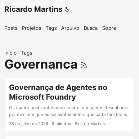
Ricardo Martins
Posts
Projetos
Tags
Arquivo
Busca
Sobre
Início
Tags
Governanca
Governança de Agentes no
Microsoft Foundry
Os quatro posts anteriores construíram agents desenhados
por mim, em que eu sei exatamente o que cada tool faz e
lembro de cabeça qual flag restringe o quê. Isso funciona
28 de julho de 2026
·
9 minutos
·
Ricardo Martins
até o momento em que outro time, sem ter lido esta série,
sobe o próprio agent na mesma plataforma. A partir daí, a