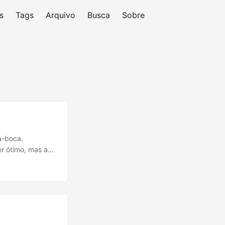
s
Tags
Arquivo
Busca
Sobre
a-boca.
r ótimo, mas a
ciplina de montar
ngineering” com