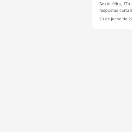
Sexta-feira, 17h
respostas cortad
Context window? 
23 de junho de 2
disco? Onde isso
peça de um Larg
engineer, mas pra