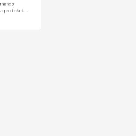
ornando
 pro ticket.
lo? É memória? É
: o que cada
o pra virar ML
 ...