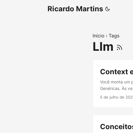
Ricardo Martins
Início
Tags
Llm
Context e
Você monta um p
Genéricas. Às ve
forma como você 
5 de julho de 20
esse input de fo
nome bonito. É tr
Conceitos