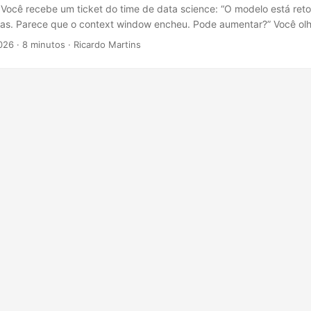
. Você recebe um ticket do time de data science: “O modelo está ret
as. Parece que o context window encheu. Pode aumentar?” Você olha
Aumentar como? Isso é configuração de infra ou limitação do mode
026
·
8 minutos
·
Ricardo Martins
 vive? Se você já passou por isso, esse post é pra você. Aqui dentro
e Language Model faz, explicado pra quem entende de sistemas. Nã
 ter vocabulário e contexto pra resolver problemas reais no dia a dia.