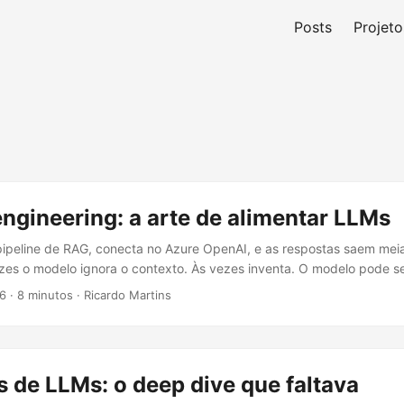
Posts
Projeto
ngineering: a arte de alimentar LLMs
ipeline de RAG, conecta no Azure OpenAI, e as respostas saem mei
zes o modelo ignora o contexto. Às vezes inventa. O modelo pode se
monta o input pesa muito no resultado. Context engineering é a dis
26
·
8 minutos
·
Ricardo Martins
rma que o modelo entregue o que você precisa. Não é só “prompt e
abalho de estrutura, constraints e trade-offs. ...
 de LLMs: o deep dive que faltava