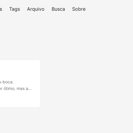
s
Tags
Arquivo
Busca
Sobre
a-boca.
r ótimo, mas a
ciplina de montar
ngineering” com