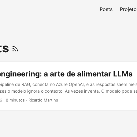
Posts
Projeto
ts
ngineering: a arte de alimentar LLMs
ipeline de RAG, conecta no Azure OpenAI, e as respostas saem mei
zes o modelo ignora o contexto. Às vezes inventa. O modelo pode se
monta o input pesa muito no resultado. Context engineering é a dis
26
·
8 minutos
·
Ricardo Martins
rma que o modelo entregue o que você precisa. Não é só “prompt e
abalho de estrutura, constraints e trade-offs. ...