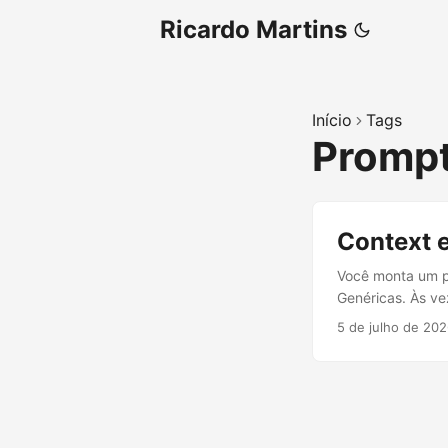
Ricardo Martins
Início
Tags
Promp
Context e
Você monta um p
Genéricas. Às ve
forma como você 
5 de julho de 20
esse input de fo
nome bonito. É tr