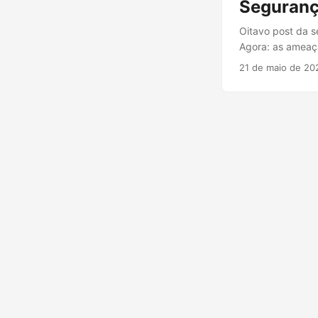
Segurança
...
Oitavo post da s
Agora: as ameaça
precisa controla
21 de maio de 20
chatbot que sab
conectado a uma 
disparou, lideranç