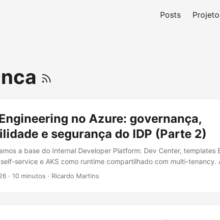
Posts
Projeto
anca
 Engineering no Azure: governança,
lidade e segurança do IDP (Parte 2)
amos a base do Internal Developer Platform: Dev Center, templates 
self-service e AKS como runtime compartilhado com multi-tenancy. 
xam a plataforma segura, observável e governada. tl;dr: Governan
26
·
10 minutos
·
Ricardo Martins
ilidade com App Insights + Grafana, e segurança com Workload Identi
s, o IDP vira self-service sem controle. Governança: Azure Policy 
sa garantir que, independente do que o desenvolvedor faça dentro 
ource group, certos padrões sejam mantidos. Azure Policy é a ferr