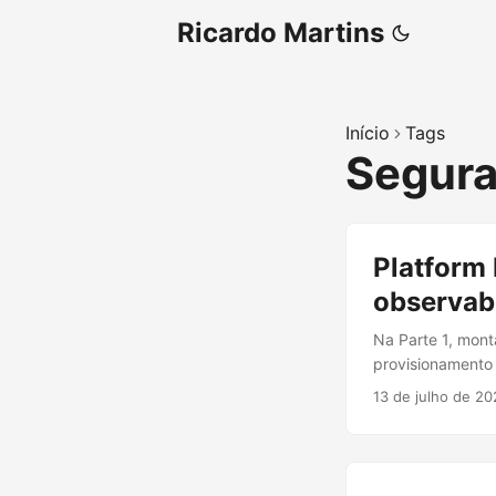
Ricardo Martins
Início
Tags
Segur
Platform
observabi
Na Parte 1, mont
provisionamento 
camadas que dei
13 de julho de 20
Policy, observab
Sem essas camada
plataforma preci
namespace ou res