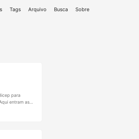
s
Tags
Arquivo
Busca
Sobre
Bicep para
Aqui entram as
ça com Azure
ty e Entra ID.
como guardrail A
do seu
amenta para isso.