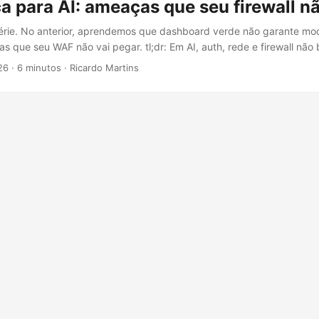
 para AI: ameaças que seu firewall n
érie. No anterior, aprendemos que dashboard verde não garante mo
s que seu WAF não vai pegar. tl;dr: Em AI, auth, rede e firewall não
r identidade, dados acessados pelo modelo e exfiltração na própria 
26
·
6 minutos
·
Ricardo Martins
ia demais Sua organização deploya um chatbot interno com Azure O
knowledge base de políticas, documentação e FAQs. Rollout tranqu
a já planeja versão pra clientes. ...