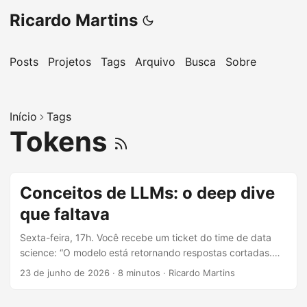
Ricardo Martins
Posts
Projetos
Tags
Arquivo
Busca
Sobre
Início
Tags
Tokens
Conceitos de LLMs: o deep dive
que faltava
Sexta-feira, 17h. Você recebe um ticket do time de data
science: “O modelo está retornando respostas cortadas.
Parece que o context window encheu. Pode aumentar?”
23 de junho de 2026
·
8 minutos
·
Ricardo Martins
Você olha pro ticket. Context window? Aumentar como?
Isso é configuração de infra ou limitação do modelo? É